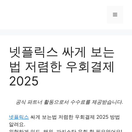
컨
텐
메
츠
로
뉴
건
너
넷플릭스 싸게 보는
뛰
기
법 저렴한 우회결제
2025
공식 파트너 활동으로서 수수료를 제공받습니다.
넷플릭스
싸게 보는법 저렴한 우회결제 2025 방법
알려요.
위험하게 인도, 해외, 파키스탄 우회 할 필요없어요!