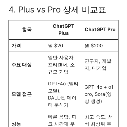
4. Plus vs Pro 상세 비교표
ChatGPT
항목
ChatGPT Pro
Plus
가격
월 $20
월 $200
일반 사용자,
연구자, 개발
주요 대상
프리랜서, 소
자, 대기업
규모 기업
GPT-4o (멀티
GPT-4o + o1
모달),
모델 접근
pro, Sora(영
DALL·E, 데이
상 생성)
터 분석기
빠른 응답, 피
최고 속도, 서
성능
크 시간대 우
버 최상위 우